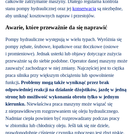
całkowite zatrzymanie maszyny. Dlatego regularna kontrola
stanu pompy hydraulicznej oraz jej
konserwacja
są niezbędne,
aby uniknąć kosztownych napraw i przestojów.
Awarie, które przeważnie da się naprawić
Pompy hydrauliczne występują w wielu typach. Wyróżnia się
pompy zębate, śrubowe, łopatkowe oraz tłoczkowe (osiowe
i promieniowe). Jednak usterki lub objawy dotyczące zużycia
przeważnie są do siebie podobne. Operator danej maszyny może
zauważyć zachodzące w niej zmiany. Najczęściej jest to ciężka
praca silnika przy większym obciążeniu lub spowolnienie
funkcji
. Problemy mogą także wyniknąć przez brak
odpowiedniej reakcji na działanie dżojstików, jazdę w jedną
stronę lub możliwość wykonania obrotu tylko w jednym
kierunku.
Niewłaściwa praca maszyny może wiązać się
z nieprawidłowym rozgrzewaniem się oleju hydraulicznego.
Nadmiar ciepła powinien być rozprowadzany podczas pracy
w zbiorniku lub chłodnicy oleju. Jeśli tak się nie dziele,
prawdopodobnie ciśnienie czynnika roboczego jest zbyt niskie.