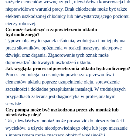
zużycie elementów wewnętrznych, niewłaściwa konserwacja lub
nieprawidłowe warunki pracy. Brak chłodzenia może być także
efektem uszkodzonej chłodnicy lub niewystarczającego poziomu
cieczy roboczej.
Co może świadczyć o zapowietrzeniu układu
hydraulicznego?
Typowe objawy to spadek ciśnienia, wolniejsza i mniej płynna
praca siłowników, opóźnienia w reakcji maszyny, nietypowe
dźwięki oraz drgania. Zignorowanie tych oznak może
doprowadzić do trwałych uszkodzeń układu.
Jak wygląda proces odpowietrzania układu hydraulicznego?
Proces ten polega na usunięciu powietrza z przewodów i
elementów układu poprzez uzupełnienie oleju, sprawdzenie
szczelności i dokładne przepłukanie instalacji. W trudniejszych
przypadkach zalecana jest diagnostyka w profesjonalnym
serwisie.
Czy pompa może być uszkodzona przez zły montaż lub
niewłaściwy olej?
Tak, niewłaściwy montaż może prowadzić do nieszczelności i
wycieków, a użycie nieodpowiedniego oleju lub jego mieszanie
z innym typem może znacząco obniżyć wydajność i