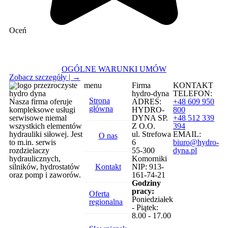
Oceń
OGÓLNE WARUNKI UMÓW
Zobacz szczegóły
| →
menu
Firma
KONTAKT
hydro-dyna
TELEFON:
Strona
Nasza firma oferuje
ADRES:
+48 609 950
główna
kompleksowe usługi
HYDRO-
800
serwisowe niemal
DYNA SP.
+48 512 339
wszystkich elementów
Z O.O.
394
hydrauliki siłowej. Jest
ul. Strefowa
EMAIL:
O nas
to m.in. serwis
6
biuro@hydro-
rozdzielaczy
55-300
dyna.pl
hydraulicznych,
Komorniki
silników, hydrostatów
Kontakt
NIP: 913-
oraz pomp i zaworów.
161-74-21
Godziny
pracy:
Oferta
Poniedziałek
regionalna
- Piątek:
8.00 - 17.00